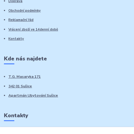
Doprava
Obchodní podmínky
Reklamační řád
Vrácení zboží ve 14denní době
Kontakty
Kde nás najdete
T.G. Masaryka 171
342 01 Sušice
Apartmán Ubytování Sušice
Kontakty
Marie Sedláčková