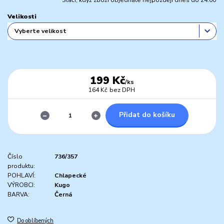
Stačí, když zboží objednáte nejpozději dnes do 24:00
Velikosti
199 Kč
/
ks
164 Kč
bez DPH
Přidat do košíku
Číslo
736/357
produktu:
POHLAVÍ:
Chlapecké
VÝROBCI:
Kugo
BARVA:
Černá
Do oblíbených