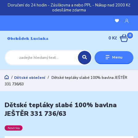
Doručení do 24 hodin - Zásilkovna a nebo PPL - Nákup nad 2000 Kč
odesíláme zdarma
0
0 Kč
Menu
Dětské oblečení
Dětské tepláky slabé 100% bavlna JEŠTĚR
331 736/63
Dětské tepláky slabé 100% bavlna
JEŠTĚR 331 736/63
Novinka