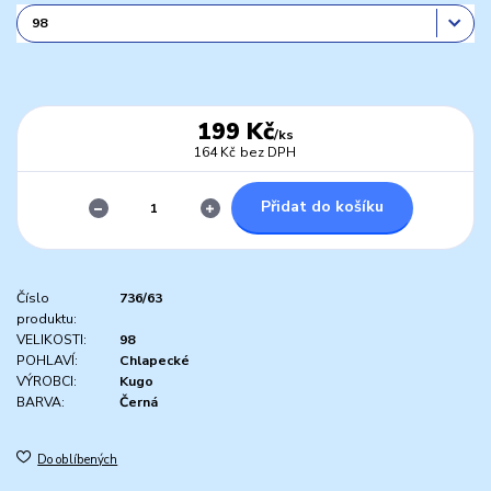
199 Kč
/
ks
164 Kč
bez DPH
Přidat do košíku
Číslo
736/63
produktu:
VELIKOSTI:
98
POHLAVÍ:
Chlapecké
VÝROBCI:
Kugo
BARVA:
Černá
Do oblíbených