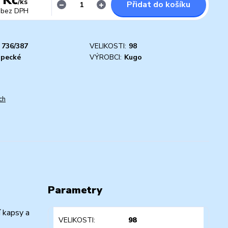
/
ks
Přidat do košíku
bez DPH
736/387
VELIKOSTI:
98
apecké
VÝROBCI:
Kugo
ch
Parametry
í kapsy a
VELIKOSTI
98