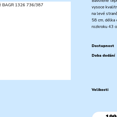
Bavlněné tepl
vysoce kvalit
na levé stra
58 cm, délka 
rozkroku 43 c
Dostupnost
Doba dodání
Velikosti
199