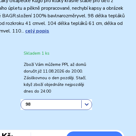
áky chlapecké Kugo pro kluky krásné slabé pro děti z
ního úpletu a pěkně propracované, nechybí kapsy a obrázek
ně BAGR.složení 100% bavlnarozměryvel. 98 délka tepláků
od rozkroku 41 cmvel. 104 délka tepláků 61 cm, délka od
mvel. 110...
celý popis
Skladem 1 ks
Zboží Vám můžeme PPL až domů
doručit již 11.08.2026 do 20:00.
Zásilkovnou o den později. Stačí,
když zboží objednáte nejpozději
dnes do 24:00
 Kč