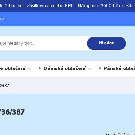
do 24 hodin - Zásilkovna a nebo PPL - Nákup nad 2000 Kč odesíl
íce
Hledat
é oblečení
Dámské oblečení
Pánské oble
6/387
736/387