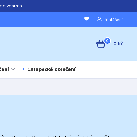
áme zdarma
Přihlášení
0
0 Kč
čení
Chlapecké oblečení