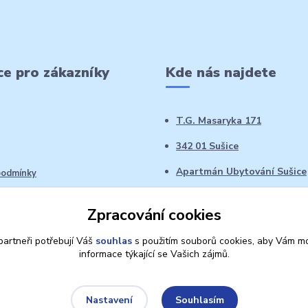
e pro zákazníky
Kde nás najdete
T.G. Masaryka 171
342 01 Sušice
Apartmán Ubytování Sušice
podmínky
 řád
Zpracování cookies
oží ve 14denní době
artneři potřebují Váš
souhlas
s použitím souborů cookies, aby Vám mo
informace týkající se Vašich zájmů.
Souhlasím
Nastavení