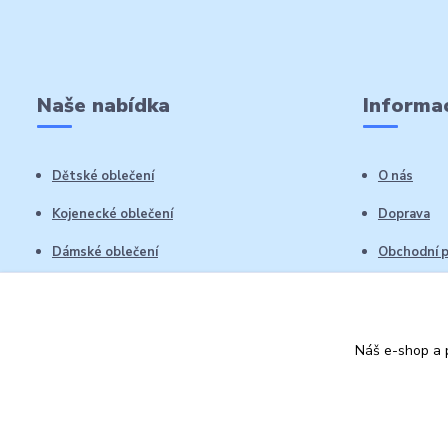
Naše nabídka
Informac
Dětské oblečení
O nás
Kojenecké oblečení
Doprava
Dámské oblečení
Obchodní 
Pánské oblečení
Reklamační
Vrácení zb
Náš e-shop a p
Kontakty