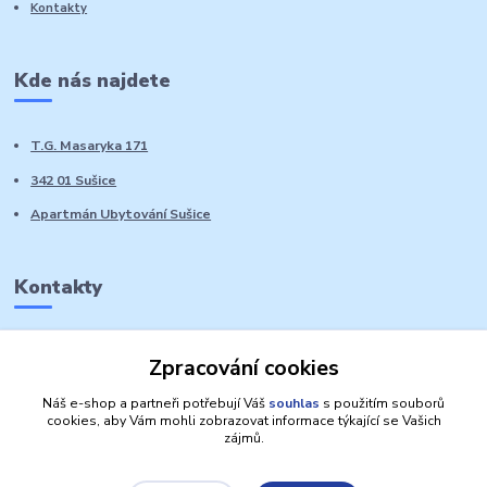
Kontakty
Kde nás najdete
T.G. Masaryka 171
342 01 Sušice
Apartmán Ubytování Sušice
Kontakty
Marie Sedláčková
Zpracování cookies
+420 776 728 764
Volat PO-NE do 21 hodin
Náš e-shop a partneři potřebují Váš
souhlas
s použitím souborů
cookies, aby Vám mohli zobrazovat informace týkající se Vašich
zájmů.