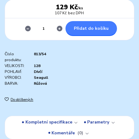
129 Kč
/
ks
107 Kč
bez DPH
Přidat do košíku
Číslo
813/54
produktu:
VELIKOSTI:
128
POHLAVÍ:
Dívčí
VÝROBCI:
Seagull
BARVA:
Růžová
Do oblíbených
Kompletní specifikace
Parametry
Komentáře
0