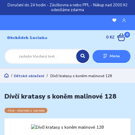
Doručení do 24 hodin - Zásilkovna a nebo PPL - Nákup nad 2000 Kč
odesíláme zdarma
0
0 Kč
Menu
Dětské oblečení
Dívčí kratasy s koněm malinové 128
Dívčí kratasy s koněm malinové 128
Akce - doprodej a výprodej