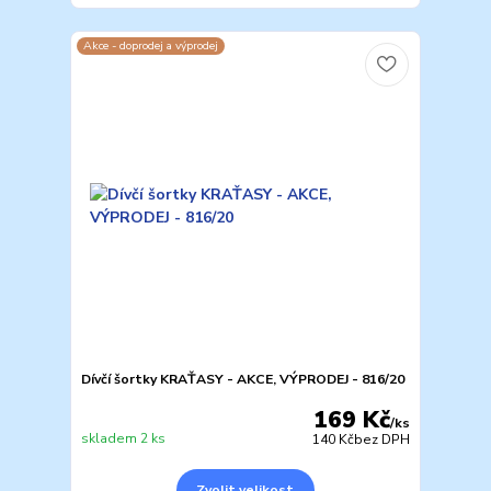
Akce - doprodej a výprodej
Dívčí šortky KRAŤASY - AKCE, VÝPRODEJ - 816/20
169 Kč
/
ks
skladem 2 ks
140 Kč
bez DPH
Zvolit velikost