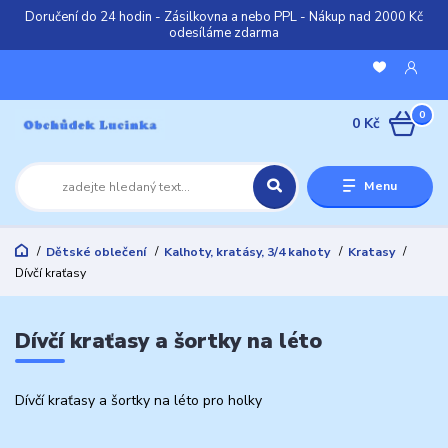
Doručení do 24 hodin - Zásilkovna a nebo PPL - Nákup nad 2000 Kč
odesíláme zdarma
0
0 Kč
Menu
Dětské oblečení
Kalhoty, kratásy, 3/4 kahoty
Kratasy
Dívčí kraťasy
Dívčí kraťasy a šortky na léto
Dívčí kraťasy a šortky na léto pro holky