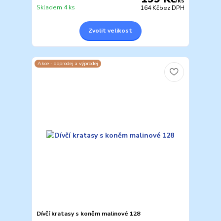
/
ks
Skladem 4 ks
164 Kč
bez DPH
Zvolit velikost
Akce - doprodej a výprodej
Dívčí kratasy s koněm malinové 128