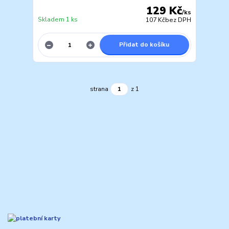
129 Kč
/
ks
Skladem 1 ks
107 Kč
bez DPH
Přidat do košíku
strana
z 1