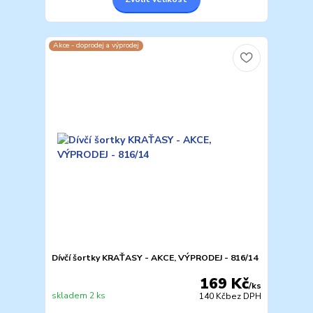
Akce - doprodej a výprodej
Dívčí šortky KRAŤASY - AKCE, VÝPRODEJ - 816/14
169 Kč
/
ks
skladem 2 ks
140 Kč
bez DPH