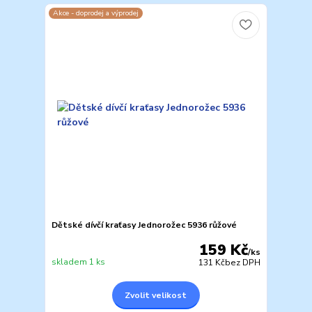
Akce - doprodej a výprodej
Dětské dívčí kraťasy Jednorožec 5936 růžové
159 Kč
/
ks
skladem 1 ks
131 Kč
bez DPH
Zvolit velikost