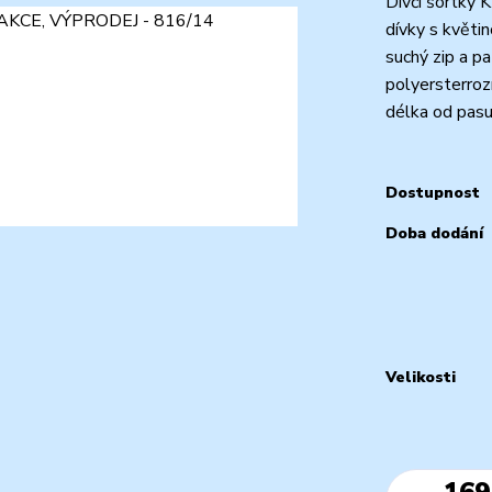
Dívčí šortky 
dívky s květi
suchý zip a p
polyersterroz
délka od pasu 
Dostupnost
Doba dodání
Velikosti
169