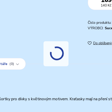
140 Kč
Číslo produktu:
VÝROBCI:
Suc
Do oblíbený
táře
0
ortky pro dívky s květinovým motivem. Kraťasky mají na pření s