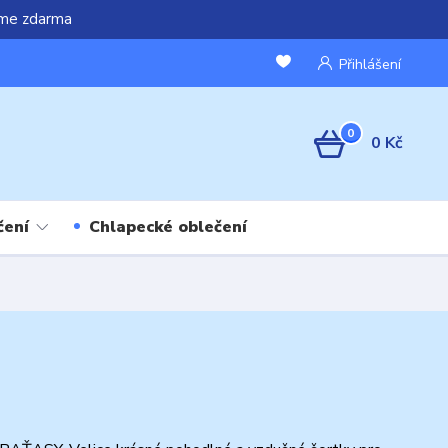
áme zdarma
Přihlášení
0
0 Kč
čení
Chlapecké oblečení