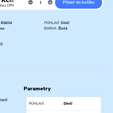
/
ks
Přidat do košíku
bez DPH
816/14
POHLAVÍ:
Dívčí
ess
BARVA:
Žlutá
ch
Parametry
traně
POHLAVÍ
Dívčí