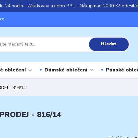
do 24 hodin - Zásilkovna a nebo PPL - Nákup nad 2000 Kč odesíl
íce
Hledat
é oblečení
Dámské oblečení
Pánské oble
DEJ - 816/14
PRODEJ - 816/14