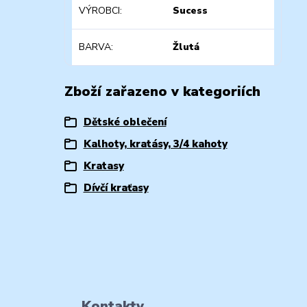
VÝROBCI
Sucess
BARVA
Žlutá
Zboží zařazeno v kategoriích
Dětské oblečení
Kalhoty, kratásy, 3/4 kahoty
Kratasy
Dívčí kraťasy
Kontakty