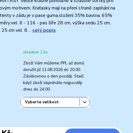
KRAŤASY. Velice krásné pohodlné a vzdušné šortky pro
novým motivem. Kraťasky mají na pření straně zapínání na
atenty v zádu je v pase guma.složení 35% bavlna, 65%
měry:vel. 6 - 116 - pas šíře 28 cm, výška sedu 25 cm,
25 cm vel. 8 ...
celý popis
skladem 2 ks
Zboží Vám můžeme PPL až domů
doručit již 11.08.2026 do 20:00.
Zásilkovnou o den později. Stačí,
když zboží objednáte nejpozději
dnes do 24:00
 Kč