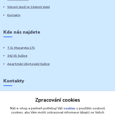
Vrácení zboží ve 14denní době
Kontakty
Kde nás najdete
T.G. Masaryka 171
342 01 Sušice
Apartmán Ubytování Sušice
Kontakty
Marie Sedláčková
Zpracování cookies
+420 776 728 764
Volat PO-NE do 21 hodin
Náš e-shop a partneři potřebují Váš
souhlas
s použitím souborů
cookies, aby Vám mohli zobrazovat informace týkající se Vašich