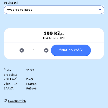
Velikosti
199 Kč
/
ks
164 Kč
bez DPH
Přidat do košíku
Číslo
118/7
produktu:
POHLAVÍ:
Dívčí
VÝROBCI:
Frozen
BARVA:
Růžová
Do oblíbených