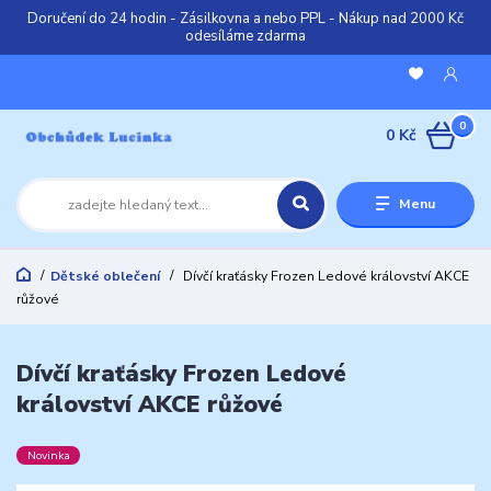
Doručení do 24 hodin - Zásilkovna a nebo PPL - Nákup nad 2000 Kč
odesíláme zdarma
0
0 Kč
Menu
Dětské oblečení
Dívčí kraťásky Frozen Ledové království AKCE
růžové
Dívčí kraťásky Frozen Ledové
království AKCE růžové
Novinka