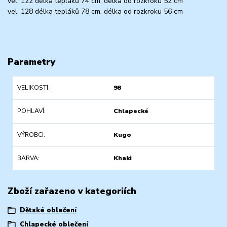
vel. 122 délka tepláků 74 cm, délka od rozkroku 52 cm
vel. 128 délka tepláků 78 cm, délka od rozkroku 56 cm
Parametry
VELIKOSTI
98
POHLAVÍ
Chlapecké
VÝROBCI
Kugo
BARVA
Khaki
Zboží zařazeno v kategoriích
Dětské oblečení
Chlapecké oblečení