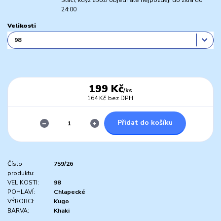
Stačí, když zboží objednáte nejpozději do zítra do
24:00
Velikosti
199 Kč
/
ks
164 Kč
bez DPH
Přidat do košíku
Číslo
759/26
produktu:
VELIKOSTI:
98
POHLAVÍ:
Chlapecké
VÝROBCI:
Kugo
BARVA:
Khaki