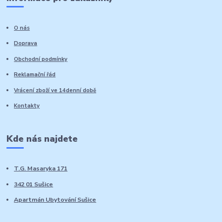
O nás
Doprava
Obchodní podmínky
Reklamační řád
Vrácení zboží ve 14denní době
Kontakty
Kde nás najdete
T.G. Masaryka 171
342 01 Sušice
Apartmán Ubytování Sušice